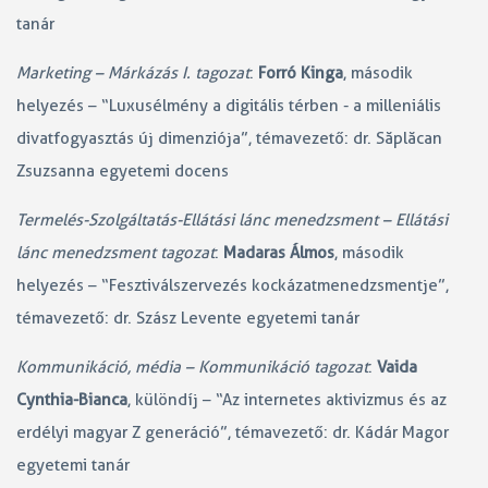
tanár
Marketing – Márkázás I. tagozat
:
Forró Kinga
, második
helyezés – “Luxusélmény a digitális térben - a milleniális
divatfogyasztás új dimenziója”, témavezető: dr. Săplăcan
Zsuzsanna egyetemi docens
Termelés-Szolgáltatás-Ellátási lánc menedzsment – Ellátási
lánc menedzsment tagozat
:
Madaras Álmos
, második
helyezés – “Fesztiválszervezés kockázatmenedzsmentje”,
témavezető: dr. Szász Levente egyetemi tanár
Kommunikáció, média – Kommunikáció tagozat
:
Vaida
Cynthia-Bianca
, különdíj – “Az internetes aktivizmus és az
erdélyi magyar Z generáció”, témavezető: dr. Kádár Magor
egyetemi tanár