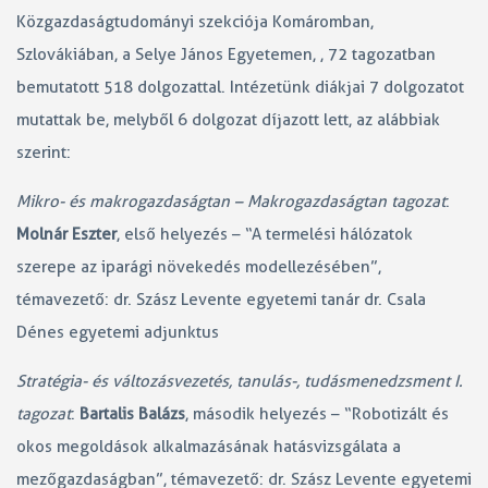
Közgazdaságtudományi szekciója Komáromban,
Szlovákiában, a Selye János Egyetemen, , 72 tagozatban
bemutatott 518 dolgozattal. Intézetünk diákjai 7 dolgozatot
mutattak be, melyből 6 dolgozat díjazott lett, az alábbiak
szerint:
Mikro- és makrogazdaságtan – Makrogazdaságtan tagozat
:
Molnár Eszter
, első helyezés – “A termelési hálózatok
szerepe az iparági növekedés modellezésében”,
témavezető: dr. Szász Levente egyetemi tanár dr. Csala
Dénes egyetemi adjunktus
Stratégia- és változásvezetés, tanulás-, tudásmenedzsment I.
tagozat
:
Bartalis Balázs
, második helyezés – “Robotizált és
okos megoldások alkalmazásának hatásvizsgálata a
mezőgazdaságban”, témavezető: dr. Szász Levente egyetemi