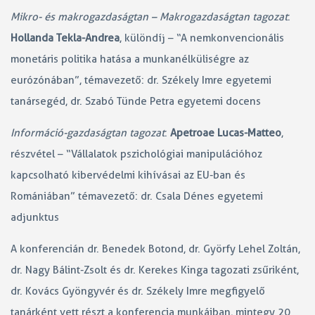
Mikro- és makrogazdaságtan – Makrogazdaságtan tagozat
:
Hollanda Tekla-Andrea
, különdíj – “A nemkonvencionális
monetáris politika hatása a munkanélküliségre az
eurózónában”, témavezető: dr. Székely Imre egyetemi
tanársegéd, dr. Szabó Tünde Petra egyetemi docens
Információ-gazdaságtan tagozat
:
Apetroae Lucas-Matteo
,
részvétel – “Vállalatok pszichológiai manipulációhoz
kapcsolható kibervédelmi kihívásai az EU-ban és
Romániában” témavezető: dr. Csala Dénes egyetemi
adjunktus
A konferencián dr. Benedek Botond, dr. Györfy Lehel Zoltán,
dr. Nagy Bálint-Zsolt és dr. Kerekes Kinga tagozati zsűriként,
dr. Kovács Gyöngyvér és dr. Székely Imre megfigyelő
tanárként vett részt a konferencia munkáiban, mintegy 20