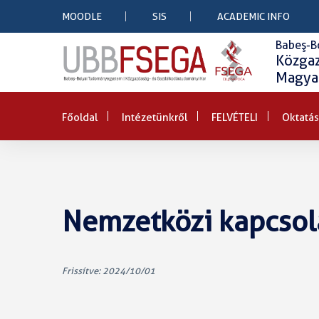
MOODLE
SIS
ACADEMIC INFO
Babeş-B
Közga
Magyar
Főoldal
Intézetünkről
FELVÉTELI
Oktatás
Nemzetközi kapcsol
Frissítve: 2024/10/01