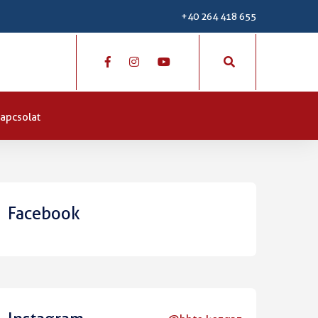
+40 264 418 655
apcsolat
Facebook