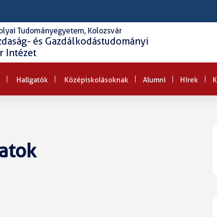
olyai Tudományegyetem, Kolozsvár
zdaság- és Gazdálkodástudományi
 Intézet
Hallgatók
Középiskolásoknak
Alumni
Hírek
K
atok