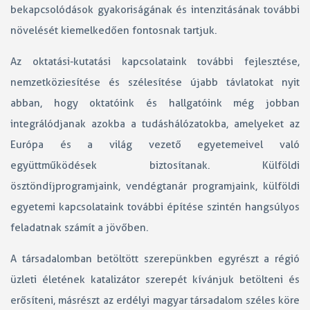
bekapcsolódások gyakoriságának és intenzitásának további
növelését kiemelkedően fontosnak tartjuk.
Az oktatási-kutatási kapcsolataink további fejlesztése,
nemzetköziesítése és szélesítése újabb távlatokat nyit
abban, hogy oktatóink és hallgatóink még jobban
integrálódjanak azokba a tudáshálózatokba, amelyeket az
Európa és a világ vezető egyetemeivel való
együttműködések biztosítanak. Külföldi
ösztöndíjprogramjaink, vendégtanár programjaink, külföldi
egyetemi kapcsolataink további építése szintén hangsúlyos
feladatnak számít a jövőben.
A társadalomban betöltött szerepünkben egyrészt a régió
üzleti életének katalizátor szerepét kívánjuk betölteni és
erősíteni, másrészt az erdélyi magyar társadalom széles köre