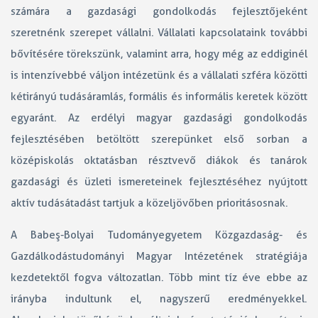
számára a gazdasági gondolkodás fejlesztőjeként
szeretnénk szerepet vállalni. Vállalati kapcsolataink további
bővítésére törekszünk, valamint arra, hogy még az eddiginél
is intenzívebbé váljon intézetünk és a vállalati szféra közötti
kétirányú tudásáramlás, formális és informális keretek között
egyaránt. Az erdélyi magyar gazdasági gondolkodás
fejlesztésében betöltött szerepünket első sorban a
középiskolás oktatásban résztvevő diákok és tanárok
gazdasági és üzleti ismereteinek fejlesztéséhez nyújtott
aktív tudásátadást tartjuk a közeljövőben prioritásosnak.
A Babeş-Bolyai Tudományegyetem Közgazdaság- és
Gazdálkodástudományi Magyar Intézetének stratégiája
kezdetektől fogva változatlan. Több mint tíz éve ebbe az
irányba indultunk el, nagyszerű eredményekkel.