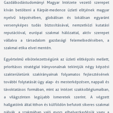
Gazdálkodástudományi Magyar Intézete vezető szerepet
kíván betölteni a Kárpát-medence üzleti elitjének magyar
nyelvű képzésében, globálisan és lokálisan egyaránt
versenyképes tudás biztosításával, nemzetközi kutatási
reputációval, európai szakmai hálózattal, aktív szerepet
vállalva a társadalom gazdasági felemelkedésében, a
szakmai etika elvei mentén.
Egyértelmű elkötelezettségünk az üzleti elitképzés mellett,
prioritásos stratégiai irányvonalnak tekintjük négy képzési
szakterületünk szakirányainak folyamatos fejlesztésének
további folytatását úgy alap- és mesterképzésen, nappali és
távoktatásos formában, mint az intézet szakkollégiumaiban,
a világszinten legújabb ismeretek szerint. A végzett
hallgatóink által itthon és külföldön befutott sikeres szakmai
pályák, a szakmában való gyors elhelyezkedésük vagy a