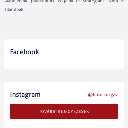
Alapelveink, jövőképünk, céljaink és stratégiánk azóta is
állandóak.
Facebook
Instagram
@bbte.kozgaz
TOVÁBBI BEJEGYEZÉSEK